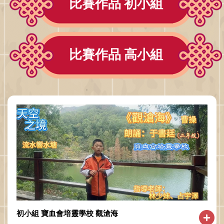
比賽作品 初小組
比賽作品 高小組
初小組 寶血會培靈學校 觀滄海