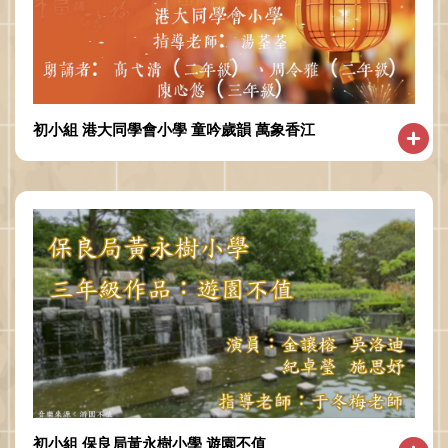
初小組 港大同學會小學 童吟歲韻 萬象香江
初小組 保良局黃永樹小學 遊園不值