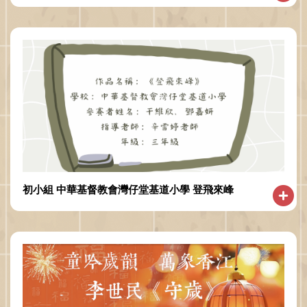
初小組 中華基督教會灣仔堂基道小學 登飛來峰